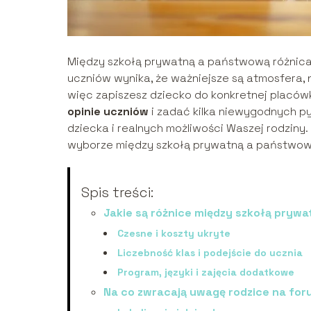
Między szkołą prywatną a państwową różnica n
uczniów wynika, że ważniejsze są atmosfera, na
więc zapiszesz dziecko do konkretnej placówk
opinie uczniów
i zadać kilka niewygodnych py
dziecka i realnych możliwości Waszej rodziny.
wyborze między szkołą prywatną a państwową,
Spis treści:
Jakie są różnice między szkołą pryw
Czesne i koszty ukryte
Liczebność klas i podejście do ucznia
Program, języki i zajęcia dodatkowe
Na co zwracają uwagę rodzice na fo