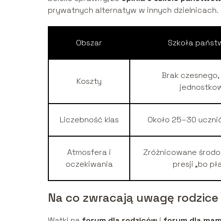
prywatnych alternatyw w innych dzielnicach.
Obszar
Szkoła pańs
Brak czesnego,
Koszty
jednostko
Liczebność klas
Około 25–30 ucznió
Atmosfera i
Zróżnicowane środow
oczekiwania
presji „bo pł
Na co zwracają uwagę rodzice
Wątki na
forum dla rodziców
i
forum dla ma