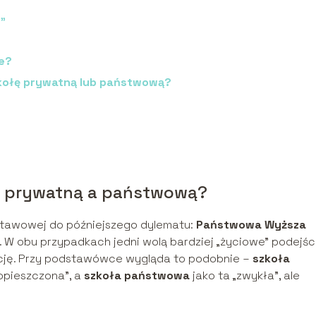
o”
ie?
zkołę prywatną lub państwową?
łą prywatną a państwową?
stawowej do późniejszego dylematu:
Państwowa Wyższa
 W obu przypadkach jedni wolą bardziej „życiowe” podejści
adycję. Przy podstawówce wygląda to podobnie –
szkoła
opieszczona”, a
szkoła państwowa
jako ta „zwykła”, ale