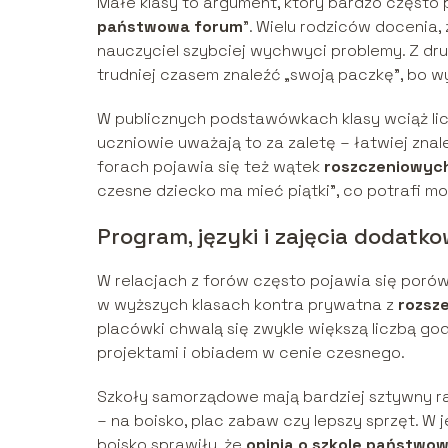
Małe klasy to argument, który bardzo często 
państwowa forum
”. Wielu rodziców docenia,
nauczyciel szybciej wychwyci problemy. Z dru
trudniej czasem znaleźć „swoją paczkę”, bo w
W publicznych podstawówkach klasy wciąż licz
uczniowie uważają to za zaletę – łatwiej zna
forach pojawia się też wątek
roszczeniowyc
czesne dziecko ma mieć piątki”, co potrafi m
Program, języki i zajęcia dodatk
W relacjach z forów często pojawia się poró
w wyższych klasach kontra prywatna z
rozsz
placówki chwalą się zwykle większą liczbą go
projektami i obiadem w cenie czesnego.
Szkoły samorządowe mają bardziej sztywny ra
– na boisko, plac zabaw czy lepszy sprzęt. W j
boisko sprawiły, że
opinia o szkole państwow