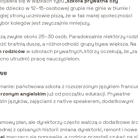
pojawia się w wątkach typu „
szkoła prywatna czy
 że dziecko w 12–15-osobowej grupie nie ginie w tłumie i
giej strony uczniowie piszą, że w tak małej społeczności
ybór kolegów jest zwyczajnie mniejszy.
ą zwykle około 25–30 osób. Paradoksalnie niektórzy rodzi
leźć bratnią duszę, a różnorodność grupy bywa większa. Na
h rodziców
w szkołach prywatnych, którzy oczekują, że „za
ocno utrudnić pracę nauczycielom.
owe
wnanie: państwowa szkoła z rozszerzonym językiem francu
erzonym angielskim
już od początku edukacji. Prywatne
dzin języków, zajęciami z native speakerem, dodatkowymi
mowy plan, ale dyrektorzy często walczą o dodatkowe śro
ednej z opisanych historii zmiana dyrektorki, remont i nowe
ej
znacząco się poprawiła, a rodzice przestali szukać na si