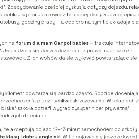
i”. Zdecydowanie częściej dyskusja dotyczy dojazdu, relac
 pobliżu są inni uczniowie z tej samej klasy. Rodzice opisuj
utobusy, godziny pracy – a dopiero na tym tle układają pl
nych na
forum dla mam Canpol babies
– traktuje interneto
”. Jedni dzielą się doświadczeniami z prywatnych szkół z
odstawówek. Z ich wpisów da się wyłowić powtarzające się
ły kilometr powtarza się bardzo często. Rodzice doceniają,
 przechodzenia przez ruchliwe skrzyżowania. W relacjach z
e bliska” szkoła potrafi wygrać z „super hiper prywatną”
młodszych dzieciach.
ą, że akceptują dojazd 12–15 minut samochodem do szkoły
e klasy i dobry angielski
. W tle pojawia się jeszcze kwest