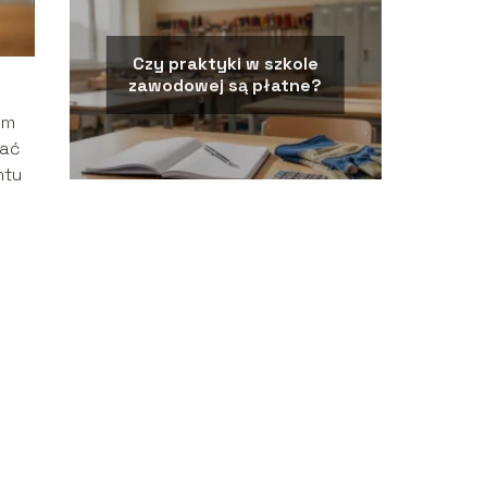
Czy praktyki w szkole
zawodowej są płatne?
im
tać
ntu