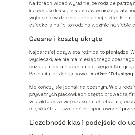
Na forach widać wyraźnie, że rodzice patrzą ni
liczebność klasy, relacje rówieśnicze, stabiln
wyłącznie w dzielnicy oddalonej o kilka kilome
dziecko, a na ile to rodzina weźmie na siebie ci
Czesne i koszty ukryte
Najbardziej oczywista różnica to pieniądze. W
wycieczki, ale nie ma miesięcznego czesnego. 
dużego miasta – abonament sięga kilku tysięcy, 
Poznania, deklarują nawet
budżet 10 tysięcy
Nie kończy się jednak na czesnym. Wielu ro
prywatnych placówkach często prowadzą firm
w praktyce za większość z nich płaci się oso
część kółek – szczególnie sportowych i prz
Liczebność klas i podejście do u