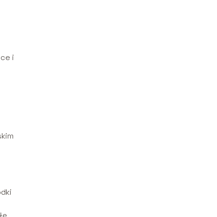
ce i
skim
dki
łę