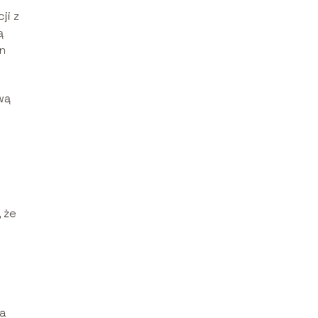
ji z
ą
an
wą
 że
ia