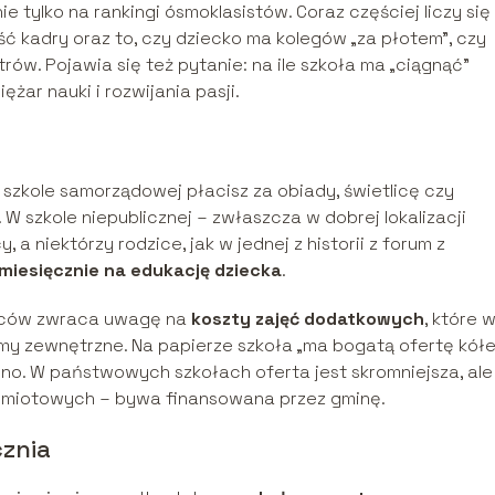
e tylko na rankingi ósmoklasistów. Coraz częściej liczy się
ość kadry oraz to, czy dziecko ma kolegów „za płotem”, czy
trów. Pojawia się też pytanie: na ile szkoła ma „ciągnąć”
ężar nauki i rozwijania pasji.
 szkole samorządowej płacisz za obiady, świetlicę czy
W szkole niepublicznej – zwłaszcza w dobrej lokalizacji
a niektórzy rodzice, jak w jednej z historii z forum z
 miesięcznie na edukację dziecka
.
dziców zwraca uwagę na
koszty zajęć dodatkowych
, które 
y zewnętrzne. Na papierze szkoła „ma bogatą ofertę kółe
bno. W państwowych szkołach oferta jest skromniejsza, ale
edmiotowych – bywa finansowana przez gminę.
cznia