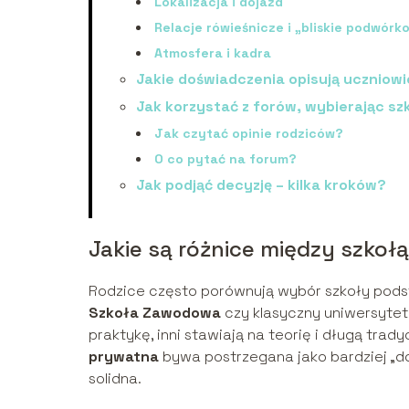
Lokalizacja i dojazd
Relacje rówieśnicze i „bliskie podwórk
Atmosfera i kadra
Jakie doświadczenia opisują uczniow
Jak korzystać z forów, wybierając s
Jak czytać opinie rodziców?
O co pytać na forum?
Jak podjąć decyzję – kilka kroków?
Jakie są różnice między szko
Rodzice często porównują wybór szkoły pod
Szkoła Zawodowa
czy klasyczny uniwersytet.
praktykę, inni stawiają na teorię i długą tr
prywatna
bywa postrzegana jako bardziej „d
solidna.