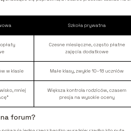
twowa
Szkoła prywatna
 opłaty
Czesne miesięczne, często płatne
we
zajęcia dodatkowe
w w klasie
Małe klasy, zwykle 10–18 uczniów
isko, mniej
Większa kontrola rodziców, czasem
acę”
presja na wysokie oceny
 na forum?
m
pokazują jedną rzecz bardzo wyraźnie: rzadko kto pyta