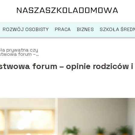
ROZWÓJ OSOBISTY
PRACA
BIZNES
SZKOŁA ŚREDN
ła prywatna czy
stwowa forum –
ie rodziców i
niów
twowa forum – opinie rodziców i