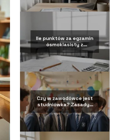
Ile punktów za egzamin
ósmoklasisty z
matematyki?
Czy w zawodówce jest
studniówka? Zasady i
wyjątki