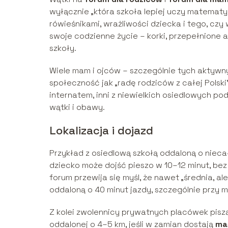
wyłącznie „która szkoła lepiej uczy matematyk
rówieśnikami, wrażliwości dziecka i tego, czy w
swoje codzienne życie – korki, przepełnione a
szkoły.
Wiele mam i ojców – szczególnie tych aktyw
społeczność jak „radę rodziców z całej Polski
internatem, inni z niewielkich osiedlowych p
wątki i obawy.
Lokalizacja i dojazd
Przykład z osiedlową szkołą oddaloną o nieca
dziecko może dojść pieszo w 10–12 minut, bez
forum przewija się myśl, że nawet „średnia, al
oddaloną o 40 minut jazdy, szczególnie przy 
Z kolei zwolennicy prywatnych placówek pisz
oddalonej o 4–5 km, jeśli w zamian dostają
mał