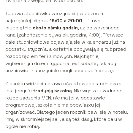
związana z wejściem w dorosłość.
Typowa studniówka zaczyna się wieczorem –
najczęściej między
19:00 a 20:00
– i trwa
przeciętnie
około ośmiu godzin
, aż do wczesnego
rana (zakończenie bywa ok. godziny 4:00). Pierwsze
bale studniówkowe pojawiają się w kalendarzu już na
początku stycznia, a ostatnie odbywają się tuż przed
rozpoczęciem ferii zimowych. Najchętniej
wybieranym dniem tygodnia jest sobota, tak aby
uczniowie i nauczyciele mogli odespać imprezę.
Z punktu widzenia prawa oświatowego studniówka
jest jedynie
tradycją szkolną
. Nie wynika z żadnego
rozporządzenia MEN, nie ma jej w podstawie
programowej, szkoła nie ma obowiązku jej
organizować. Dlatego jeden rocznik bawi się w hotelu,
inny w skromniejszej sali, a są też klasy, które balu w
ogóle nie robią.