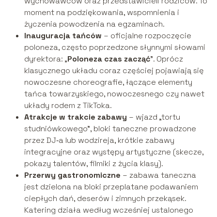
wychowawców oraz przedstawicieli rodziców. To
moment na podziękowania, wspomnienia i
życzenia powodzenia na egzaminach.
Inauguracja tańców
– oficjalne rozpoczęcie
poloneza, często poprzedzone słynnymi słowami
dyrektora: „
Poloneza czas zacząć
”. Oprócz
klasycznego układu coraz częściej pojawiają się
nowoczesne choreografie, łączące elementy
tańca towarzyskiego, nowoczesnego czy nawet
układy rodem z TikToka.
Atrakcje w trakcie zabawy
– wjazd „tortu
studniówkowego”, bloki taneczne prowadzone
przez DJ‑a lub wodzireja, krótkie zabawy
integracyjne oraz występy artystyczne (skecze,
pokazy talentów, filmiki z życia klasy).
Przerwy gastronomiczne
– zabawa taneczna
jest dzielona na bloki przeplatane podawaniem
ciepłych dań, deserów i zimnych przekąsek.
Katering działa według wcześniej ustalonego