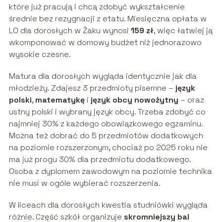
które już pracują i chcą zdobyć wykształcenie
średnie bez rezygnacji z etatu. Miesięczna opłata w
LO dla dorosłych w Żaku wynosi
159 zł
, więc łatwiej ją
wkomponować w domowy budżet niż jednorazowo
wysokie czesne.
Matura dla dorosłych wygląda identycznie jak dla
młodzieży. Zdajesz 3 przedmioty pisemne –
język
polski
,
matematykę
i
język obcy nowożytny
– oraz
ustny polski i wybrany język obcy. Trzeba zdobyć co
najmniej 30% z każdego obowiązkowego egzaminu.
Można też dobrać do 5 przedmiotów dodatkowych
na poziomie rozszerzonym, chociaż po 2025 roku nie
ma już progu 30% dla przedmiotu dodatkowego.
Osoba z dyplomem zawodowym na poziomie technika
nie musi w ogóle wybierać rozszerzenia.
W liceach dla dorosłych kwestia studniówki wygląda
różnie. Część szkół organizuje
skromniejszy bal