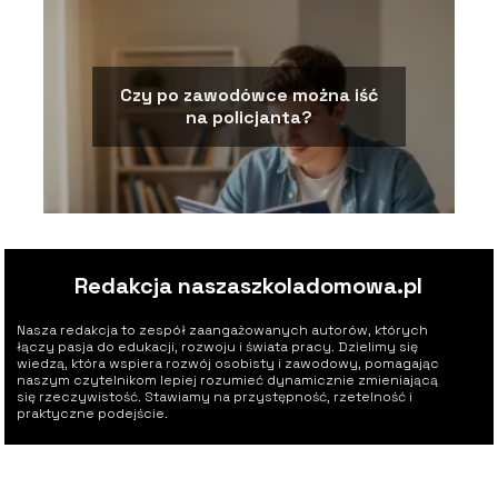
Czy po zawodówce można iść
na policjanta?
Redakcja naszaszkoladomowa.pl
Nasza redakcja to zespół zaangażowanych autorów, których
łączy pasja do edukacji, rozwoju i świata pracy. Dzielimy się
wiedzą, która wspiera rozwój osobisty i zawodowy, pomagając
naszym czytelnikom lepiej rozumieć dynamicznie zmieniającą
się rzeczywistość. Stawiamy na przystępność, rzetelność i
praktyczne podejście.