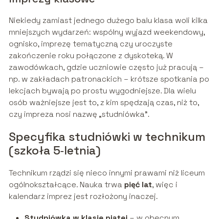
Niekiedy zamiast jednego dużego balu klasa woli kilka
mniejszych wydarzeń: wspólny wyjazd weekendowy,
ognisko, imprezę tematyczną czy uroczyste
zakończenie roku połączone z dyskoteką. W
zawodówkach, gdzie uczniowie często już pracują –
np. w zakładach patronackich – krótsze spotkania po
lekcjach bywają po prostu wygodniejsze. Dla wielu
osób ważniejsze jest to, z kim spędzają czas, niż to,
czy impreza nosi nazwę „studniówka”.
Specyfika studniówki w technikum
(szkoła 5‑letnia)
Technikum rządzi się nieco innymi prawami niż liceum
ogólnokształcące. Nauka trwa
pięć lat
, więc i
kalendarz imprez jest rozłożony inaczej.
Studniówka w klasie piątej
– w obecnym