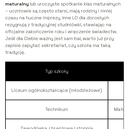
maturalny
lub uroczyste spotkanie klas maturalnych
– uczniowie są często starsi, mają rodziny i mniej
czasu na huczne imprezy. Inne LO dla dorosłych
rezygnują z tradycyjnej studniówki, stawiając na
oficjalne zakończenie roku i wręczenie świadectw.
Jeśli dla Ciebie ważny jest sam bal, warto już przy
zapisie zapytać sekretariat, czy szkoła ma taką
tradycję.
Typ szkoły
Liceum ogólnokształcące (młodzieżowe)
Technikum
Matur
Zawodówka / branżowa I stopnia
E