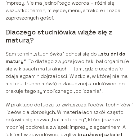
imprezy. Nie ma jednolitego wzorca – różni się
wszystko: termin, miejsce, menu, atrakcje i liczba
zaproszonych gości.
Dlaczego studniówka wiąże się z
maturą?
Sam termin „studniówka” odnosi się do
„stu dni do
matury”
. To dlatego zwyczajowo taki bal organizuje
się w klasach maturalnych – tam, gdzie uczniowie
zdają egzamin dojrzałości. W szkole, w której nie ma
matury, trudno mówić o klasycznej studniówce, bo
brakuje tego symbolicznego „odliczania”.
W praktyce dotyczy to zwłaszcza liceów, techników i
liceów dla dorosłych. W materiałach szkół często
pojawia się nazwa „bal maturalny”, która jeszcze
mocniej podkreśla związek imprezy z egzaminem. A
jak jest w zawodówce, czyli w
branżowej szkole I