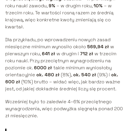
roku nauki zawodu,
9%
– w drugim roku,
10%
– w
trzecim roku. Te wartości rosną razem ze średnią
krajową, więc konkretne kwoty zmieniają się co
kwartał.
Dla przykładu, po wprowadzeniu nowych zasad
miesięczne minimum wynosiło około
569,94 zł
w
pierwszym roku,
641 zł
w drugim i
712 zł
w trzecim
roku nauki. Przy przeciętnym wynagrodzeniu na
poziomie ok.
6000 zł
takie minimum wyniosłoby
orientacyjnie
ok. 480 zł
(8%),
ok. 540 zł
(9%) i
ok.
600 zł
(10%) brutto – widać więc, jak bardzo ważne
jest, od jakiej dokładnie średniej liczy się procent.
Wcześniej było to zaledwie 4–6% przeciętnego
wynagrodzenia, więc podwyżka sięgnęła ponad 200
zł miesięcznie.