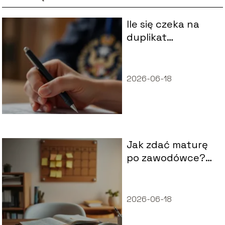
Ile się czeka na
duplikat
świadectwa
ukończenia
szkoły?
2026-06-18
Jak zdać maturę
po zawodówce?
Praktyczny
poradnik krok po
kroku
2026-06-18