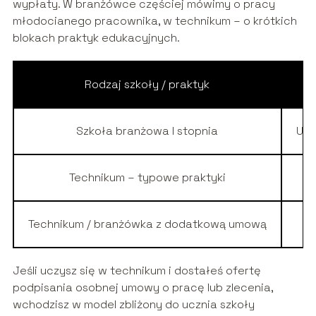
wypłaty. W branżówce częściej mówimy o pracy
młodocianego pracownika, w technikum – o krótkich
blokach praktyk edukacyjnych.
Rodzaj szkoły / praktyk
Szkoła branżowa I stopnia
Umo
Technikum – typowe praktyki
Technikum / branżówka z dodatkową umową
Jeśli uczysz się w technikum i dostałeś ofertę
podpisania osobnej umowy o pracę lub zlecenia,
wchodzisz w model zbliżony do ucznia szkoły