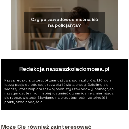
Czy po zawodówce można iść
na policjanta?
Redakcja naszaszkoladomowa.pl
Nasza redakcja to zespół zaangażowanych autorów, których
łączy pasja do edukacji, rozwoju i świata pracy. Dzielimy się
wiedzą, która wspiera rozwój osobisty i zawodowy, pomagając
naszym czytelnikom lepiej rozumieć dynamicznie zmieniającą
się rzeczywistość. Stawiamy na przystępność, rzetelność i
praktyczne podejście.
Może Cię również zainteresować