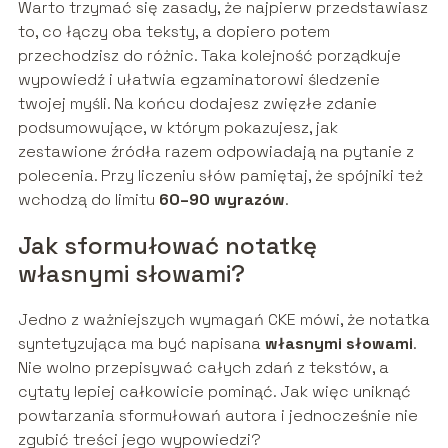
Warto trzymać się zasady, że najpierw przedstawiasz
to, co łączy oba teksty, a dopiero potem
przechodzisz do różnic. Taka kolejność porządkuje
wypowiedź i ułatwia egzaminatorowi śledzenie
twojej myśli. Na końcu dodajesz zwięzłe zdanie
podsumowujące, w którym pokazujesz, jak
zestawione źródła razem odpowiadają na pytanie z
polecenia. Przy liczeniu słów pamiętaj, że spójniki też
wchodzą do limitu
60–90 wyrazów
.
Jak sformułować notatkę
własnymi słowami?
Jedno z ważniejszych wymagań CKE mówi, że notatka
syntetyzująca ma być napisana
własnymi słowami
.
Nie wolno przepisywać całych zdań z tekstów, a
cytaty lepiej całkowicie pominąć. Jak więc uniknąć
powtarzania sformułowań autora i jednocześnie nie
zgubić treści jego wypowiedzi?