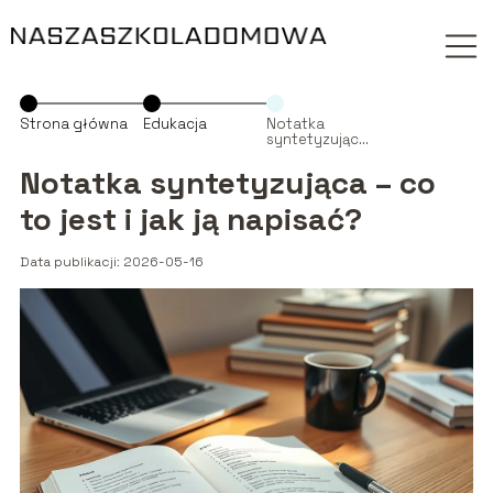
Strona główna
Edukacja
Notatka
syntetyzująca
– co to jest i
jak ją napisać?
Notatka syntetyzująca – co
to jest i jak ją napisać?
Data publikacji: 2026-05-16