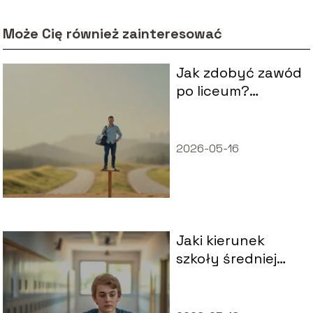
Może Cię również zainteresować
Jak zdobyć zawód
po liceum?
Przewodnik dla
absolwentów
2026-05-16
Jaki kierunek
szkoły średniej
wybrać?
Praktyczny
poradnik dla