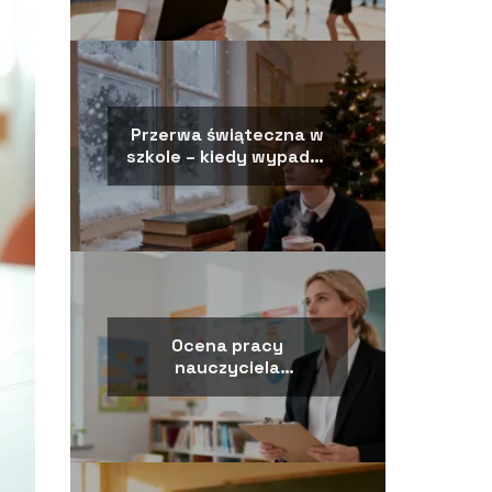
Przerwa świąteczna w
szkole – kiedy wypada i
ile trwa?
Ocena pracy
nauczyciela
początkującego – jak
przebiega?