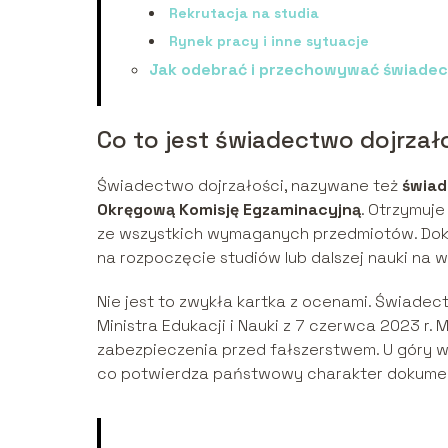
Rekrutacja na studia
Rynek pracy i inne sytuacje
Jak odebrać i przechowywać świadec
Co to jest świadectwo dojrzał
Świadectwo dojrzałości, nazywane też
świa
Okręgową Komisję Egzaminacyjną
. Otrzymuje
ze wszystkich wymaganych przedmiotów. Doku
na rozpoczęcie studiów lub dalszej nauki na 
Nie jest to zwykła kartka z ocenami. Świade
Ministra Edukacji i Nauki z 7 czerwca 2023 r.
zabezpieczenia przed fałszerstwem. U góry wid
co potwierdza państwowy charakter dokume