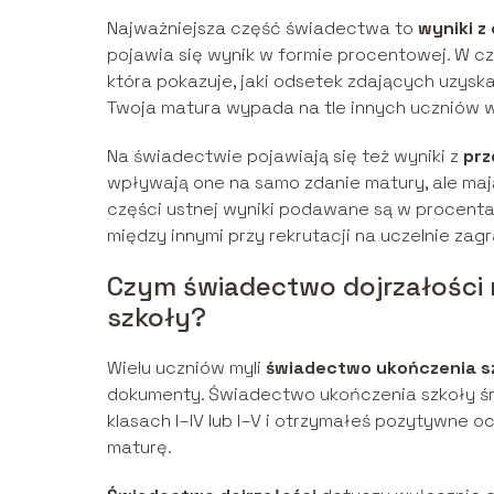
Najważniejsza część świadectwa to
wyniki 
pojawia się wynik w formie procentowej. W c
która pokazuje, jaki odsetek zdających uzyskał 
Twoja matura wypada na tle innych uczniów w
Na świadectwie pojawiają się też wyniki z
pr
wpływają one na samo zdanie matury, ale mają
części ustnej wyniki podawane są w procent
między innymi przy rekrutacji na uczelnie za
Czym świadectwo dojrzałości 
szkoły?
Wielu uczniów myli
świadectwo ukończenia s
dokumenty. Świadectwo ukończenia szkoły śre
klasach I–IV lub I–V i otrzymałeś pozytywne o
maturę.