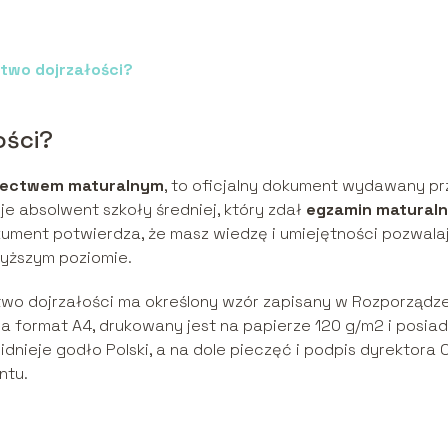
two dojrzałości?
ości?
dectwem maturalnym
, to oficjalny dokument wydawany pr
 je absolwent szkoły średniej, który zdał
egzamin matural
ment potwierdza, że masz wiedzę i umiejętności pozwala
wyższym poziomie.
ctwo dojrzałości ma określony wzór zapisany w Rozporządz
 Ma format A4, drukowany jest na papierze 120 g/m2 i posia
nieje godło Polski, a na dole pieczęć i podpis dyrektora 
ntu.