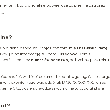
mentem, który oficjalnie potwierdza zdanie matury oraz
nów.
lne?
 Twoje dane osobowe. Znajdziesz tam
imię i nazwisko
,
datę
zkoły oraz informację, w której Okręgowej Komisji
b ważny jest też
numer świadectwa
, potrzebny przy rekru
ejscowości, w której dokument został wydany. W niektóry
OKE w Krakowie może wyglądać jak M/30XXXXXX/XX. Ten sam
temie OKE, gdzie sprawdzasz wyniki matury, co ułatwia
ent?