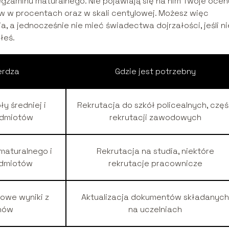
gzaminu maturalnego. Nie pojawiają się na nim Twoje ocen
ów w procentach oraz w skali centylowej. Możesz więc
 a jednocześnie nie mieć świadectwa dojrzałości, jeśli ni
łeś.
erdza
Gdzie jest potrzebny
y średniej i
Rekrutacja do szkół policealnych, czę
edmiotów
rekrutacji zawodowych
maturalnego i
Rekrutacja na studia, niektóre
edmiotów
rekrutacje pracownicze
owe wyniki z
Aktualizacja dokumentów składanych
nów
na uczelniach