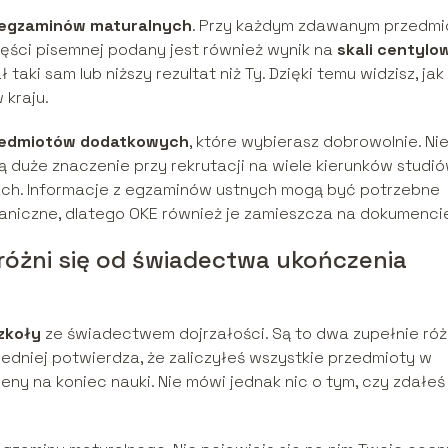
z egzaminów maturalnych
. Przy każdym zdawanym przedmi
zęści pisemnej podany jest również wynik na
skali centylo
taki sam lub niższy rezultat niż Ty. Dzięki temu widzisz, jak
 kraju.
zedmiotów dodatkowych
, które wybierasz dobrowolnie. Ni
 duże znaczenie przy rekrutacji na wiele kierunków studió
ach. Informacje z egzaminów ustnych mogą być potrzebne
graniczne, dlatego OKE również je zamieszcza na dokumenci
różni się od świadectwa ukończenia
zkoły
ze świadectwem dojrzałości. Są to dwa zupełnie ró
dniej potwierdza, że zaliczyłeś wszystkie przedmioty w
ceny na koniec nauki. Nie mówi jednak nic o tym, czy zdałeś