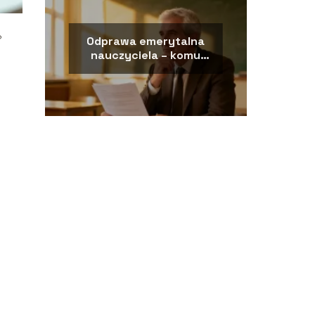
?
Odprawa emerytalna
nauczyciela – komu
przysługuje i ile
wynosi?