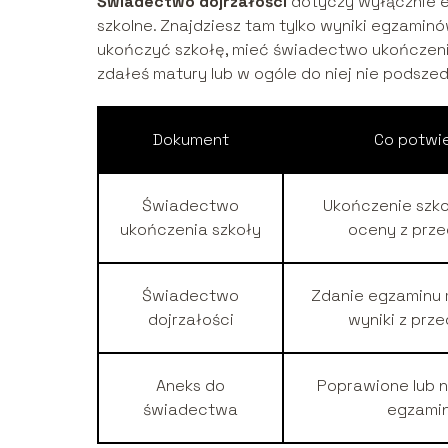
Świadectwo dojrzałości
dotyczy wyłącznie e
szkolne. Znajdziesz tam tylko wyniki egzamin
ukończyć szkołę, mieć świadectwo ukończenia,
zdałeś matury lub w ogóle do niej nie podszed
Dokument
Co potwi
Świadectwo
Ukończenie szkoł
ukończenia szkoły
oceny z prz
Świadectwo
Zdanie egzaminu 
dojrzałości
wyniki z prz
Aneks do
Poprawione lub n
świadectwa
egzami