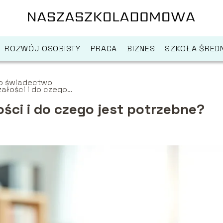
ROZWÓJ OSOBISTY
PRACA
BIZNES
SZKOŁA ŚREDN
to świadectwo
załości i do czego
 potrzebne?
ści i do czego jest potrzebne?