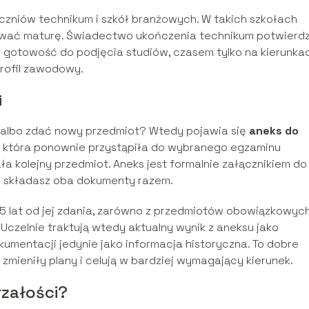
uczniów technikum i szkół branżowych. W takich szkołach
wać maturę. Świadectwo ukończenia technikum potwierd
 gotowość do podjęcia studiów, czasem tylko na kierunka
profil zawodowy.
i
i albo zdać nowy przedmiot? Wtedy pojawia się
aneks do
, która ponownie przystąpiła do wybranego egzaminu
ła kolejny przedmiot. Aneks jest formalnie załącznikiem do
ia składasz oba dokumenty razem.
5 lat od jej zdania, zarówno z przedmiotów obowiązkowych
Uczelnie traktują wtedy aktualny wynik z aneksu jako
umentacji jedynie jako informacja historyczna. To dobre
 zmieniły plany i celują w bardziej wymagający kierunek.
załości?