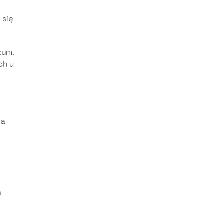
 się
kum.
ch u
 a
h