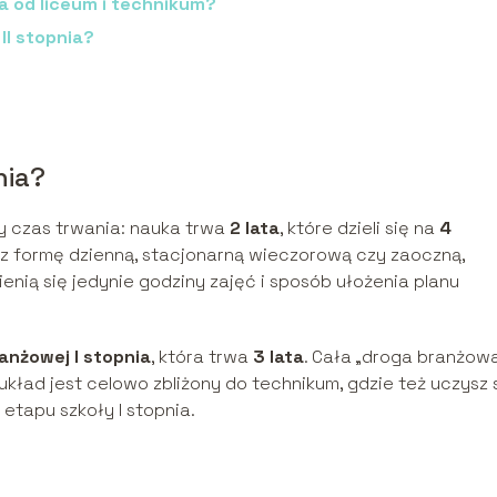
ia od liceum i technikum?
II stopnia?
nia?
ny czas trwania: nauka trwa
2 lata
, które dzieli się na
4
esz formę dzienną, stacjonarną wieczorową czy zaoczną,
nią się jedynie godziny zajęć i sposób ułożenia planu
anżowej I stopnia
, która trwa
3 lata
. Cała „droga branżowa
i układ jest celowo zbliżony do technikum, gdzie też uczysz 
 etapu szkoły I stopnia.