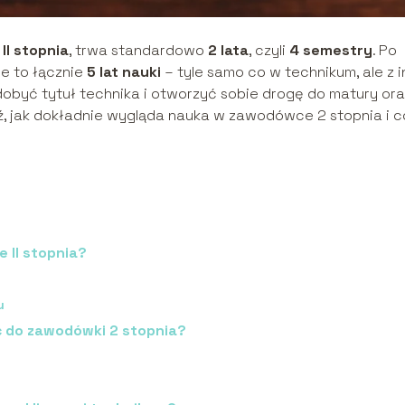
II stopnia
, trwa standardowo
2 lata
, czyli
4 semestry
. Po
je to łącznie
5 lat nauki
– tyle samo co w technikum, ale z i
dobyć tytuł technika i otworzyć sobie drogę do matury or
dź, jak dokładnie wygląda nauka w zawodówce 2 stopnia i c
 II stopnia?
u
ść do zawodówki 2 stopnia?