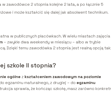
 w zawodówce 2 stopnia kolejne 2 lata, a po łącznie 5
żowe i może kształcić się dalej jak absolwent technikum.
płatna w publicznych placówkach. W wielu miastach zajęcia
ym
– zwykle dwa weekendy w miesiącu – albo w trybie
cą. Dzięki temu zawodówka 2 stopnia jest realną opcją ta
 szkole II stopnia?
nie ogólne
z
kształceniem zawodowym na poziomie
 do egzaminu maturalnego, z drugiej – do
egzaminu
strukcja sprawia, że kończąc szkołę, masz zarówno konkret