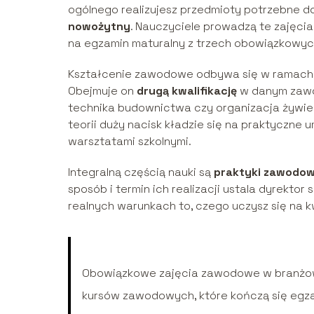
ogólnego realizujesz przedmioty potrzebne do
nowożytny
. Nauczyciele prowadzą te zajęcia
na egzamin maturalny z trzech obowiązkowy
Kształcenie zawodowe odbywa się w ramac
Obejmuje on
drugą kwalifikację
w danym zawod
technika budownictwa czy organizacja żywien
teorii duży nacisk kładzie się na praktyczne 
warsztatami szkolnymi.
Integralną częścią nauki są
praktyki zawodo
sposób i termin ich realizacji ustala dyrekto
realnych warunkach to, czego uczysz się na 
Obowiązkowe zajęcia zawodowe w branżowej 
kursów zawodowych, które kończą się egza