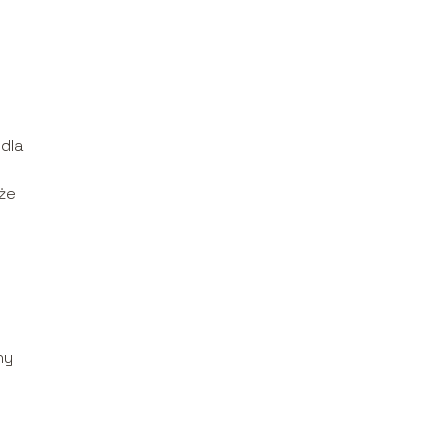
 dla
kże
ny