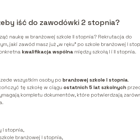
 żeby iść do zawodówki 2 stopnia?
ąć naukę w branżowej szkole II stopnia? Rekrutacja do
ym, jaki zawód masz już „w ręku” po szkole branżowej I stop
konkretna
kwalifikacja wspólna
między szkołą I i II stopnia.
 przede wszystkim osoby po
branżowej szkole I stopnia
.
kończyć tę szkołę w ciągu
ostatnich 5 lat szkolnych
prze
wymagają kompletu dokumentów, które potwierdzają zarów
a.
I stopnia,
kole branżowej I stopnia,