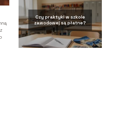
Czy praktyki w szkole
zawodowej są płatne?
nną
az
o