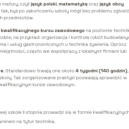
 matury, czyli
język polski
,
matematykę
oraz
język obcy
 tak, byś po zakończeniu szkoły mógł bez problemu zgłosić
ch przedmiotów.
h
kwalifikacyjnego kursu zawodowego
na poziomie techni
zie, na przykład: organizacja i kontrola robót budowlany
ia i usług gastronomicznych u technika żywienia. Oprócz
umiejętności, często we współpracy z lokalnymi firmami lub
we
. Standardowo trwają one około
4 tygodni (140 godzin)
,
r szkoły. Tak zorganizowane praktyki pozwalają sprawdzić w
kwalifikacyjnym kursie zawodowym.
szkole II stopnia prowadzi się w formie kwalifikacyjnyc
minem na tytuł technika.