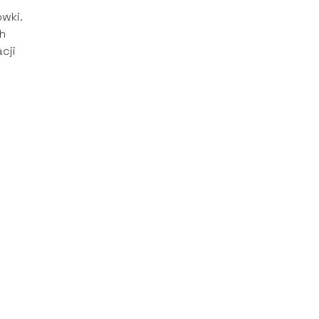
wki.
ch
cji