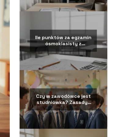
Ile punktów za egzamin
ósmoklasisty z
matematyki?
Czy w zawodówce jest
studniówka? Zasady i
wyjątki