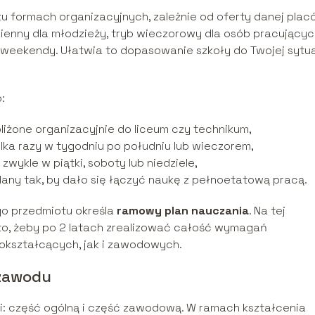
ku formach organizacyjnych, zależnie od oferty danej placó
dzienny dla młodzieży, tryb wieczorowy dla osób pracujący
 weekendy. Ułatwia to dopasowanie szkoły do Twojej sytua
:
bliżone organizacyjnie do liceum czy technikum,
lka razy w tygodniu po południu lub wieczorem,
wykle w piątki, soboty lub niedziele,
any tak, by dało się łączyć naukę z pełnoetatową pracą.
go przedmiotu określa
ramowy plan nauczania
. Na tej
 to, żeby po 2 latach zrealizować całość wymagań
kształcących, jak i zawodowych.
 zawodu
i: część ogólną i część zawodową. W ramach kształcenia