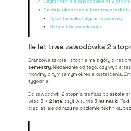
Czym różni się zawodówka 1 i 2 stopn
Co daje ukończenie branżowej szkoły 
Tytuł technika i dyplom zawodowy
Matura i dalsza edukacja
Ile lat trwa zawodówka 2 stop
Branżowa szkoła II stopnia ma z góry określo
semestry
. Niezależnie od tego, czy wybierz
mówimy o tym samym okresie kształcenia. Zmie
tygodnia.
Do zawodówki 2 stopnia trafiasz po
szkole br
więc
3 + 2 lata
, czyli w sumie
5 lat nauki
. Tak
pięć lat, ale od razu na poziomie technika, bez