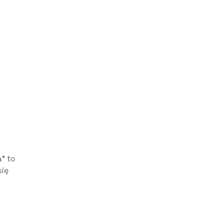
” to
się