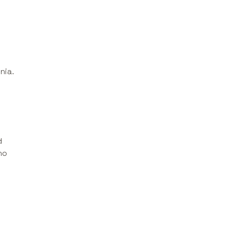
nia.
d
no