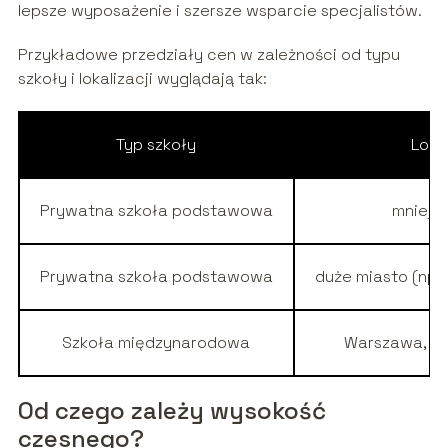
lepsze wyposażenie i szersze wsparcie specjalistów.
Przykładowe przedziały cen w zależności od typu
szkoły i lokalizacji wyglądają tak:
Typ szkoły
Loka
Prywatna szkoła podstawowa
mniejs
Prywatna szkoła podstawowa
duże miasto (np.
Szkoła międzynarodowa
Warszawa, K
Od czego zależy wysokość
czesnego?