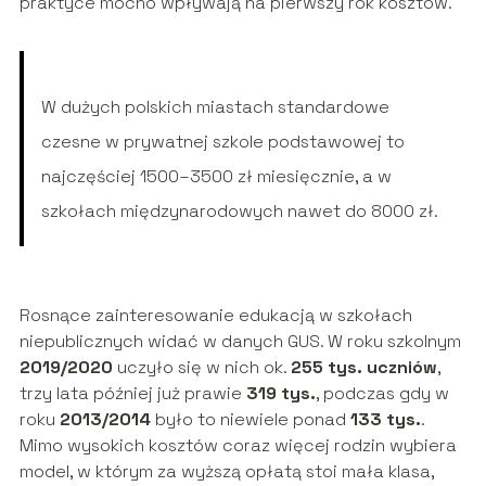
praktyce mocno wpływają na pierwszy rok kosztów.
W dużych polskich miastach standardowe
czesne w prywatnej szkole podstawowej to
najczęściej 1500–3500 zł miesięcznie, a w
szkołach międzynarodowych nawet do 8000 zł.
Rosnące zainteresowanie edukacją w szkołach
niepublicznych widać w danych GUS. W roku szkolnym
2019/2020
uczyło się w nich ok.
255 tys. uczniów
,
trzy lata później już prawie
319 tys.
, podczas gdy w
roku
2013/2014
było to niewiele ponad
133 tys.
.
Mimo wysokich kosztów coraz więcej rodzin wybiera
model, w którym za wyższą opłatą stoi mała klasa,