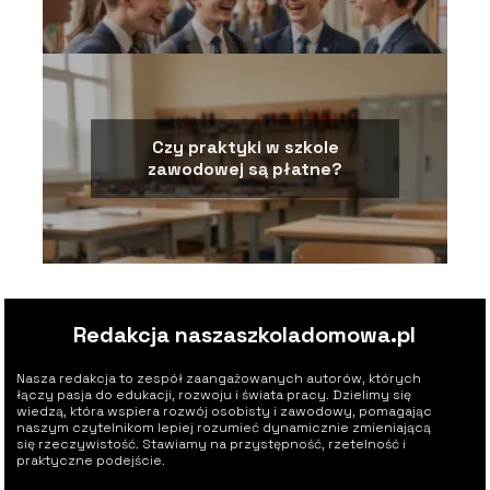
Czy praktyki w szkole
zawodowej są płatne?
Redakcja naszaszkoladomowa.pl
Nasza redakcja to zespół zaangażowanych autorów, których
łączy pasja do edukacji, rozwoju i świata pracy. Dzielimy się
wiedzą, która wspiera rozwój osobisty i zawodowy, pomagając
naszym czytelnikom lepiej rozumieć dynamicznie zmieniającą
się rzeczywistość. Stawiamy na przystępność, rzetelność i
praktyczne podejście.