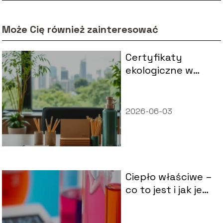
Może Cię również zainteresować
Certyfikaty
ekologiczne w
biznesie – czy
warto inwestować
w zielone
2026-06-03
standardy?
Ciepło właściwe –
co to jest i jak je
obliczamy?