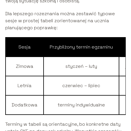
twoją sytuację szkolną i osobistą.
Dla lepszego rozeznania można zestawić typowe
sesje w prostej tabeli zorientowanej na ucznia
planującego poprawkę:
Sesja
Przybliżony termin egzaminu
Zimowa
styczeń – luty
je
Letnia
czerwiec – lipiec
Dodatkowa
terminy indywidualne
Terminy w tabeli są orientacyjne, bo konkretne daty