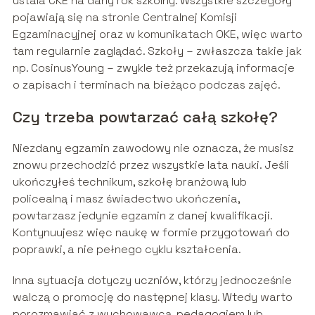
ustala CKE na dany rok szkolny. Wszystkie szczegóły
pojawiają się na stronie Centralnej Komisji
Egzaminacyjnej oraz w komunikatach OKE, więc warto
tam regularnie zaglądać. Szkoły – zwłaszcza takie jak
np. CosinusYoung – zwykle też przekazują informacje
o zapisach i terminach na bieżąco podczas zajęć.
Czy trzeba powtarzać całą szkołę?
Niezdany egzamin zawodowy nie oznacza, że musisz
znowu przechodzić przez wszystkie lata nauki. Jeśli
ukończyłeś technikum, szkołę branżową lub
policealną i masz świadectwo ukończenia,
powtarzasz jedynie egzamin z danej kwalifikacji.
Kontynuujesz więc naukę w formie przygotowań do
poprawki, a nie pełnego cyklu kształcenia.
Inna sytuacja dotyczy uczniów, którzy jednocześnie
walczą o promocję do następnej klasy. Wtedy warto
porozmawiać z wychowawcą, pedagogiem lub