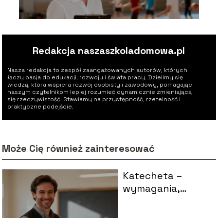
Redakcja naszaszkoladomowa.pl
Nasza redakcja to zespół zaangażowanych autorów, których
łączy pasja do edukacji, rozwoju i świata pracy. Dzielimy się
wiedzą, która wspiera rozwój osobisty i zawodowy, pomagając
naszym czytelnikom lepiej rozumieć dynamicznie zmieniającą
się rzeczywistość. Stawiamy na przystępność, rzetelność i
praktyczne podejście.
Może Cię również zainteresować
Katecheta –
wymagania,
zakres
obowiązków, jak