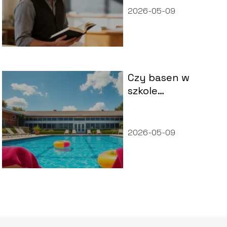
zostać?
2026-05-09
Czy basen w
szkole
podstawowej jest
obowiązkowy?
Sprawdź przepisy!
2026-05-09