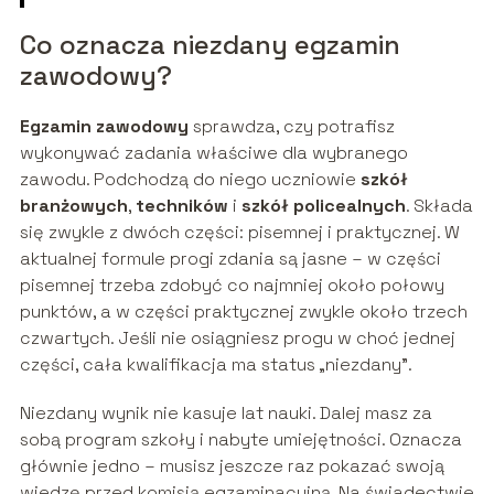
Co oznacza niezdany egzamin
zawodowy?
Egzamin zawodowy
sprawdza, czy potrafisz
wykonywać zadania właściwe dla wybranego
zawodu. Podchodzą do niego uczniowie
szkół
branżowych
,
techników
i
szkół policealnych
. Składa
się zwykle z dwóch części: pisemnej i praktycznej. W
aktualnej formule progi zdania są jasne – w części
pisemnej trzeba zdobyć co najmniej około połowy
punktów, a w części praktycznej zwykle około trzech
czwartych. Jeśli nie osiągniesz progu w choć jednej
części, cała kwalifikacja ma status „niezdany”.
Niezdany wynik nie kasuje lat nauki. Dalej masz za
sobą program szkoły i nabyte umiejętności. Oznacza
głównie jedno – musisz jeszcze raz pokazać swoją
wiedzę przed komisją egzaminacyjną. Na świadectwie