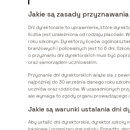
Jakie są zasady przyznawania
Dni dyrektorskie to uprawnienie, które dyrekt
liczba jest uzależniona od rodzaju placówki.
roku szkolnym. Dyrektorzy liceów ogólnokszta
branżowych i policealnych jest to 6 dni. Szko
o przyznaniu dni dyrektorskich musi być pop
oraz samorządem uczniowskim.
Przyznanie dni dyrektorskich wiąże się z pewn
najpóźniej do 30 września danego roku szkolne
uczniów oraz rodziców. W uzasadnionych pr
ale wymaga to zgody organu prowadzącego or
Jakie są warunki ustalania dni d
Aby ustalić dni dyrektorskie, dyrektor szkoły 
lokalowe i organizacyjne szkoły. Ponadto, de