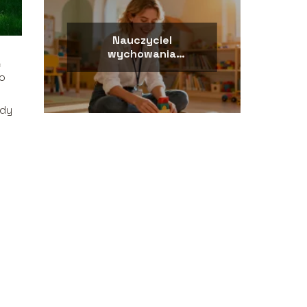
Nauczyciel
wychowania
ą
przedszkolnego –
o
wymagania, zarobki,
praca
ady