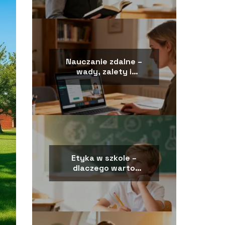
Nauczanie zdalne –
wady, zalety i
wyzwania edukacji
online
Etyka w szkole –
dlaczego warto
zapisać dziecko na
zajęcia?