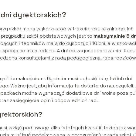
 dni dyrektorskich?
orzy szkół mogą wykorzystać w trakcie roku szkolnego. Ich
 W przypadku szkół podstawowych jest to
maksymalnie 8 dn
łcących i techników mają do dyspozycji 10 dni, a w szkołac
ły specjalne mają jedynie 4 dni do zagospodarowania. Decy
rzedzona konsultacjami z radą pedagogiczną, radą rodziców
ymi formalnościami. Dyrektor musi ogłosić listę takich dni
go. Ważne jest, aby informacja ta dotarła do nauczycieli,
zypadkach można wyznaczyć dodatkowe dni wolne poza pul
az zasięgnięcia opinii odpowiednich rad.
yrektorskich?
musi wziąć pod uwagę kilka istotnych kwestii, takich jak war
cyzja musi być podejmowana w porozumieniu z radą szkoły 