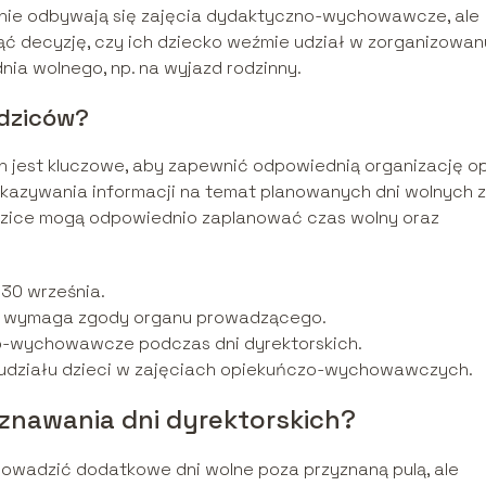
ch nie odbywają się zajęcia dydaktyczno-wychowawcze, ale
jąć decyzję, czy ich dziecko weźmie udział w zorganizowa
nia wolnego, np. na wyjazd rodzinny.
odziców?
h jest kluczowe, aby zapewnić odpowiednią organizację op
ekazywania informacji na temat planowanych dni wolnych z
dzice mogą odpowiednio zaplanować czas wolny oraz
 30 września.
ą wymaga zgody organu prowadzącego.
o-wychowawcze podczas dni dyrektorskich.
 udziału dzieci w zajęciach opiekuńczo-wychowawczych.
yznawania dni dyrektorskich?
owadzić dodatkowe dni wolne poza przyznaną pulą, ale