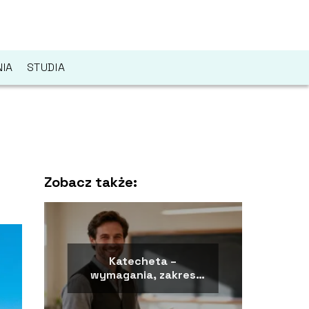
IA
STUDIA
Zobacz także:
Katecheta –
wymagania, zakres
obowiązków, jak
zostać?