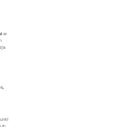
i
w
h
zja
ą,
unki
lub