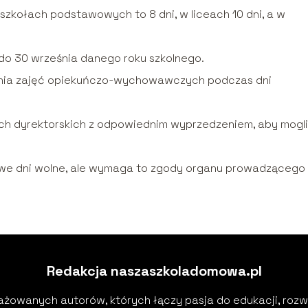
szkołach podstawowych to 8 dni, w liceach 10 dni, a w
do 30 września danego roku szkolnego.
ania zajęć opiekuńczo-wychowawczych podczas dni
ch dyrektorskich z odpowiednim wyprzedzeniem, aby mogli
e dni wolne, ale wymaga to zgody organu prowadzącego
Redakcja naszaszkoladomowa.pl
żowanych autorów, których łączy pasja do edukacji, rozwoj