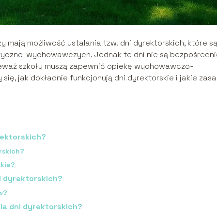
mają możliwość ustalania tzw. dni dyrektorskich, które s
yczno-wychowawczych. Jednak te dni nie są bezpośredni
onieważ szkoły muszą zapewnić opiekę wychowawczo-
się, jak dokładnie funkcjonują dni dyrektorskie i jakie zas
rektorskich?
rskich?
kie?
i dyrektorskich?
w?
ia dni dyrektorskich?