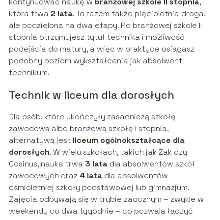
kontynuować naukę w
branżowej szkole II stopnia
,
która trwa
2 lata
. To razem także pięcioletnia droga,
ale podzielona na dwa etapy. Po branżowej szkole II
stopnia otrzymujesz tytuł technika i możliwość
podejścia do matury, a więc w praktyce osiągasz
podobny poziom wykształcenia jak absolwent
technikum.
Technik w liceum dla dorosłych
Dla osób, które ukończyły zasadniczą szkołę
zawodową albo branżową szkołę I stopnia,
alternatywą jest
liceum ogólnokształcące dla
dorosłych
. W wielu szkołach, takich jak Żak czy
Cosinus, nauka trwa
3 lata
dla absolwentów szkół
zawodowych oraz
4 lata
dla absolwentów
ośmioletniej szkoły podstawowej lub gimnazjum.
Zajęcia odbywają się w trybie zaocznym – zwykle w
weekendy co dwa tygodnie – co pozwala łączyć