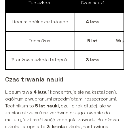
Typ szkoły
Czas nauki
Liceum ogólnokształcące
4 lata
Technikum
5 lat
Wyksz
Branżowa szkoła I stopnia
3 lata
Wy
Czas trwania nauki
Liceum trwa
4 lata
i koncentruje się na kształceniu
ogólnym z wybranymi przedmiotami rozszerzonymi.
Technikum to
5 lat nauki
, czyli o rok dłużej, ale w
zamian otrzymujesz zarówno przygotowanie do
matury, jak i możliwość zdobycia zawodu. Branżowa
szkoła I stopnia to
3-letnia
szkoła, nastawiona