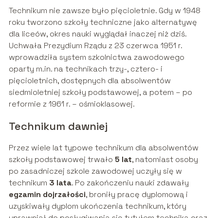
Technikum nie zawsze było pięcioletnie. Gdy w 1948
roku tworzono szkoły techniczne jako alternatywę
dla liceów, okres nauki wyglądał inaczej niż dziś.
Uchwała Prezydium Rządu z 23 czerwca 1951 r.
wprowadziła system szkolnictwa zawodowego
oparty m.in. na technikach trzy-, cztero- i
pięcioletnich, dostępnych dla absolwentów
siedmioletniej szkoły podstawowej, a potem – po
reformie z 1961 r. – ośmioklasowej.
Technikum dawniej
Przez wiele lat typowe technikum dla absolwentów
szkoły podstawowej trwało
5 lat
, natomiast osoby
po zasadniczej szkole zawodowej uczyły się w
technikum
3 lata
. Po zakończeniu nauki zdawały
egzamin dojrzałości
, broniły pracę dyplomową i
uzyskiwały dyplom ukończenia technikum, który
uprawniał do posługiwania się tytułem technika oraz