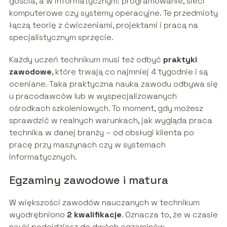
gościa, a w informatycznym: programowanie, sieci
komputerowe czy systemy operacyjne. Te przedmioty
łączą teorię z ćwiczeniami, projektami i pracą na
specjalistycznym sprzęcie.
Każdy uczeń technikum musi też odbyć
praktyki
zawodowe
, które trwają co najmniej 4 tygodnie i są
oceniane. Taka praktyczna nauka zawodu odbywa się
u pracodawców lub w wyspecjalizowanych
ośrodkach szkoleniowych. To moment, gdy możesz
sprawdzić w realnych warunkach, jak wygląda praca
technika w danej branży – od obsługi klienta po
pracę przy maszynach czy w systemach
informatycznych.
Egzaminy zawodowe i matura
W większości zawodów nauczanych w technikum
wyodrębniono
2 kwalifikacje
. Oznacza to, że w czasie
nauki podejdziesz do dwóch egzaminów