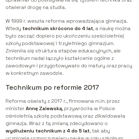
otwierał drogę na studia.
W 1999 r. weszła reforma wprowadzająca gimnazja.
Wtedy
technikum skrócono do 4 lat
, a naukę można
było zacząć dopiero po ukończeniu sześcioletniej
szkoły podstawowej i trzyletniego gimnazjum.
Zmieniła się struktura etapów edukacyjnych, ale
technikum nadal łączyło kształcenie ogólne z
zawodowym i przygotowywało do matury oraz pracy
w konkretnym zawodzie.
Technikum po reformie 2017
Reforma oświaty z 2017 r., firmowana m.in. przez
minister
Annę Zalewską
, przywróciła w Polsce
ośmioletnią szkołę podstawową oraz zlikwidowała
gimnazja. Wraz z tą zmianą zdecydowano o
wydłużeniu technikum z 4 do 5 lat
, tak aby
uczniowie rozpoczynający naukę w roku szkolnym