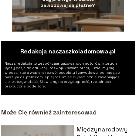
zawodowej są płatne?
Redakcja naszaszkoladomowa.pl
Nasza redakcja to zespół zaangażowanych autorów, których
łączy pasja do edukacji, rozwoju i świata pracy. Dzielimy się
wiedzą, która wspiera rozwój osobisty i zawodowy, pomagając
naszym czytelnikom lepiej rozumieć dynamicznie zmieniającą
się rzeczywistość. Stawiamy na przystępność, rzetelność i
praktyczne podejście.
Może Cię również zainteresować
Międzynarodowy