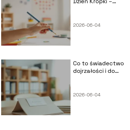
Dzień Kropki –
kiedy wypada i o
co w nim chodzi?
2026-06-04
Co to świadectwo
dojrzałości i do
czego jest
potrzebne?
2026-06-04