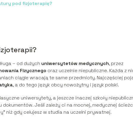
ury pod fizjoterapię?
zjoterapii?
długa – od dużych
uniwersytetów medycznych
, przez
howania Fizycznego
oraz uczelnie niepubliczne. Każda z ni
aniach ciągle wracają te same przedmioty. Najczęściej poj
atyka
, a do tego język obcy nowożytny i język polski.
lasyczne uniwersytety, a jeszcze inaczej szkoły niepublicz
 dokumentów. Jeśli zależy ci na mocnej, medycznej ścieżc
y” niż gdy celujesz w studia na uczelni prywatnej.