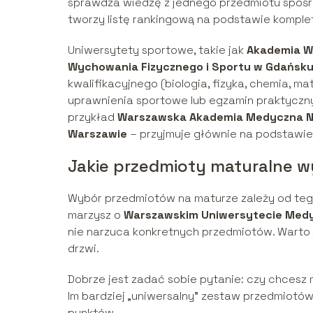
sprawdza wiedzę z jednego przedmiotu spośró
tworzy listę rankingową na podstawie kompl
Uniwersytety sportowe, takie jak
Akademia W
Wychowania Fizycznego i Sportu w Gdańsk
kwalifikacyjnego (biologia, fizyka, chemia, 
uprawnienia sportowe lub egzamin praktyczny.
przykład
Warszawska Akademia Medyczna 
Warszawie
– przyjmuje głównie na podstawie
Jakie przedmioty maturalne wy
Wybór przedmiotów na maturze zależy od tego,
marzysz o
Warszawskim Uniwersytecie Med
nie narzuca konkretnych przedmiotów. Warto j
drzwi.
Dobrze jest zadać sobie pytanie: czy chcesz m
Im bardziej „uniwersalny” zestaw przedmiotów, t
punktów.