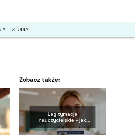
IA
STUDIA
Zobacz także:
Legitymacje
nauczycielskie – jak
wyrobić i jakie są
zasady?