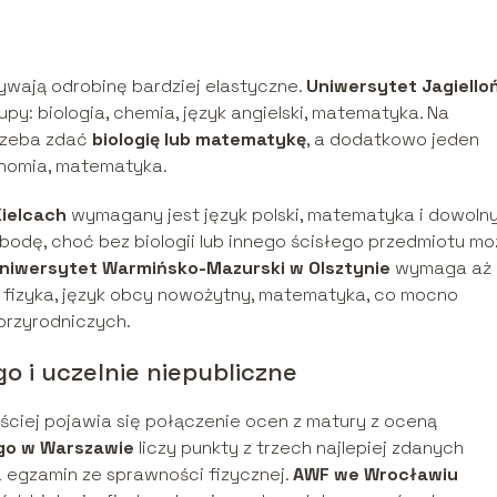
wają odrobinę bardziej elastyczne.
Uniwersytet Jagiello
y: biologia, chemia, język angielski, matematyka. Na
rzeba zdać
biologię lub matematykę
, a dodatkowo jeden
tronomia, matematyka.
ielcach
wymagany jest język polski, matematyka i dowoln
bodę, choć bez biologii lub innego ścisłego przedmiotu m
niwersytet Warmińsko-Mazurski w Olsztynie
wymaga aż
, fizyka, język obcy nowożytny, matematyka, co mocno
przyrodniczych.
 i uczelnie niepubliczne
ściej pojawia się połączenie ocen z matury z oceną
go w Warszawie
liczy punkty z trzech najlepiej zdanych
egzamin ze sprawności fizycznej.
AWF we Wrocławiu