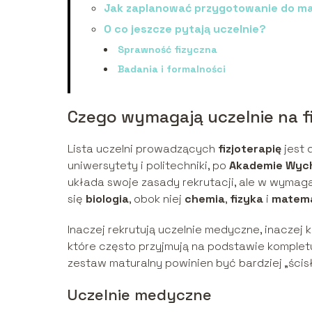
Jak zaplanować przygotowanie do mat
O co jeszcze pytają uczelnie?
Sprawność fizyczna
Badania i formalności
Czego wymagają uczelnie na fi
Lista uczelni prowadzących
fizjoterapię
jest 
uniwersytety i politechniki, po
Akademie Wyc
układa swoje zasady rekrutacji, ale w wymag
się
biologia
, obok niej
chemia
,
fizyka
i
matem
Inaczej rekrutują uczelnie medyczne, inaczej k
które często przyjmują na podstawie kompletu
zestaw maturalny powinien być bardziej „ścisł
Uczelnie medyczne