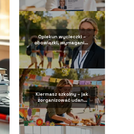
Opiekun wycieczki –
obowiązki, wymagania i
odpowiedzialność
Kiermasz szkolny – jak
zorganizować udane
wydarzenie?