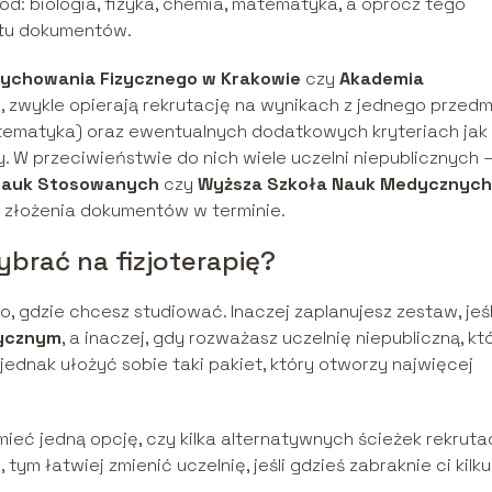
d: biologia, fizyka, chemia, matematyka, a oprócz tego
etu dokumentów.
ychowania Fizycznego w Krakowie
czy
Akademia
u
, zwykle opierają rekrutację na wynikach z jednego przedm
matematyka) oraz ewentualnych dodatkowych kryteriach jak
 W przeciwieństwie do nich wiele uczelni niepublicznych 
Nauk Stosowanych
czy
Wyższa Szkoła Nauk Medycznych
 złożenia dokumentów w terminie.
brać na fizjoterapię?
 gdzie chcesz studiować. Inaczej zaplanujesz zestaw, jeśl
ycznym
, a inaczej, gdy rozważasz uczelnię niepubliczną, kt
ednak ułożyć sobie taki pakiet, który otworzy najwięcej
ieć jedną opcję, czy kilka alternatywnych ścieżek rekruta
ym łatwiej zmienić uczelnię, jeśli gdzieś zabraknie ci kilku