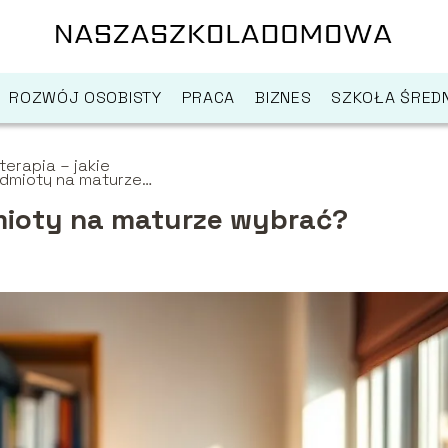
ROZWÓJ OSOBISTY
PRACA
BIZNES
SZKOŁA ŚREDN
oterapia – jakie
dmioty na maturze
rać?
dmioty na maturze wybrać?