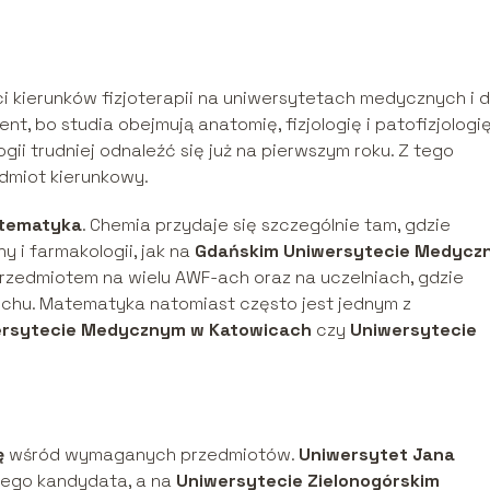
 kierunków fizjoterapii na uniwersytetach medycznych i d
t, bo studia obejmują anatomię, fizjologię i patofizjologi
ii trudniej odnaleźć się już na pierwszym roku. Z tego
dmiot kierunkowy.
tematyka
. Chemia przydaje się szczególnie tam, gdzie
i farmakologii, jak na
Gdańskim Uniwersytecie Medycz
edmiotem na wielu AWF-ach oraz na uczelniach, gdzie
ruchu. Matematyka natomiast często jest jednym z
ersytecie Medycznym w Katowicach
czy
Uniwersytecie
ę
wśród wymaganych przedmiotów.
Uniwersytet Jana
dego kandydata, a na
Uniwersytecie Zielonogórskim