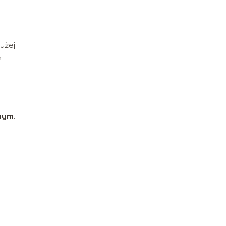
użej
ę
nym
.