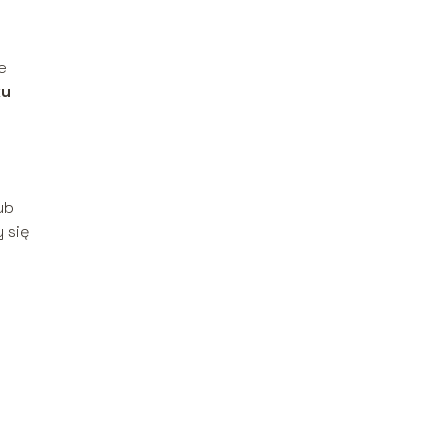
e
ku
ub
y się