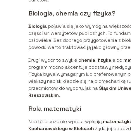
Biologia, chemia czy fizyka?
Biologia
pojawia się jako wymóg na większości
części uniwersytetów publicznych. To fundamen
człowieka. Bez dobrego przygotowania z biolog
powodu warto traktować ją jako główny prze
Drugi wybór to zwykle
chemia
,
fizyka
albo
ma
program mocno akcentuje podstawy medycyny 
Fizyka bywa wymaganym lub preferowanym prz
większy nacisk kładzie się na biomechanikę 
przedmiotów do wyboru, jak na
Śląskim Uniw
Rzeszowskim
.
Rola matematyki
Niektóre uczelnie wprost wpisują
matematyk
Kochanowskiego w Kielcach
żąda jej od każ