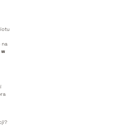
iotu
– na
 w
i
óra
cji?