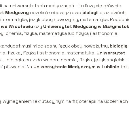
ii na uniwersytetach medycznych – tu liczą się głównie
tet Medyczny
oczekuje obowiązkowo
biologii
oraz dwóch
a, informatyka, język obcy nowożytny, matematyka. Podobni
h we Wrocławiu
czy
Uniwersytet Medyczny w Białymsto
y: chemia, fizyka, matematyka lub fizyka i astronomia.
kandydat musi mieć zdany język obcy nowożytny,
biologię
a, fizyka, fizyka i astronomia, matematyka.
Uniwersytet
 biologia oraz do wyboru chemia, fizyka, język angielski l
i pływania. Na
Uniwersytecie Medycznym w Lublinie
licz
ę wymaganiem rekrutacyjnym na fizjoterapii na uczelniach