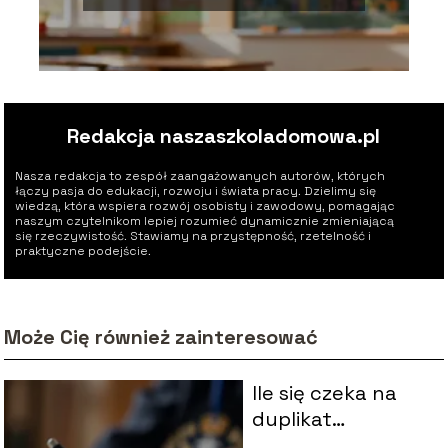
Redakcja naszaszkoladomowa.pl
Nasza redakcja to zespół zaangażowanych autorów, których
łączy pasja do edukacji, rozwoju i świata pracy. Dzielimy się
wiedzą, która wspiera rozwój osobisty i zawodowy, pomagając
naszym czytelnikom lepiej rozumieć dynamicznie zmieniającą
się rzeczywistość. Stawiamy na przystępność, rzetelność i
praktyczne podejście.
Może Cię również zainteresować
Ile się czeka na
duplikat
świadectwa