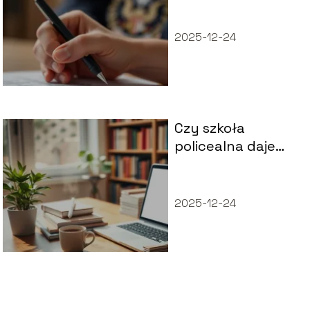
ukończenia
szkoły?
2025-12-24
Czy szkoła
policealna daje
status studenta?
Sprawdź
odpowiedź!
2025-12-24