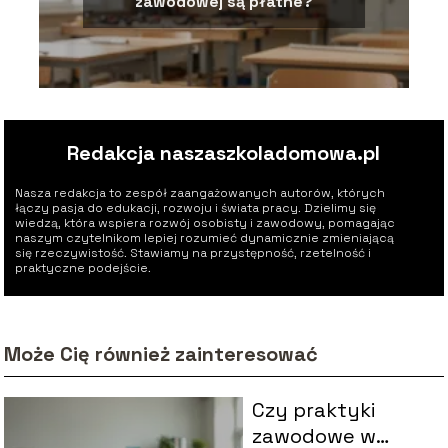
zawodowej są płatne?
Redakcja naszaszkoladomowa.pl
Nasza redakcja to zespół zaangażowanych autorów, których
łączy pasja do edukacji, rozwoju i świata pracy. Dzielimy się
wiedzą, która wspiera rozwój osobisty i zawodowy, pomagając
naszym czytelnikom lepiej rozumieć dynamicznie zmieniającą
się rzeczywistość. Stawiamy na przystępność, rzetelność i
praktyczne podejście.
Może Cię również zainteresować
Czy praktyki
zawodowe w