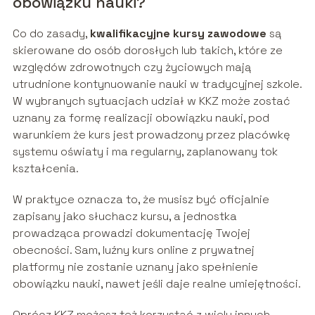
obowiązku nauki?
Co do zasady,
kwalifikacyjne kursy zawodowe
są
skierowane do osób dorosłych lub takich, które ze
względów zdrowotnych czy życiowych mają
utrudnione kontynuowanie nauki w tradycyjnej szkole.
W wybranych sytuacjach udział w KKZ może zostać
uznany za formę realizacji obowiązku nauki, pod
warunkiem że kurs jest prowadzony przez placówkę
systemu oświaty i ma regularny, zaplanowany tok
kształcenia.
W praktyce oznacza to, że musisz być oficjalnie
zapisany jako słuchacz kursu, a jednostka
prowadząca prowadzi dokumentację Twojej
obecności. Sam, luźny kurs online z prywatnej
platformy nie zostanie uznany jako spełnienie
obowiązku nauki, nawet jeśli daje realne umiejętności.
Oprócz KKZ możesz też korzystać z wielu innych