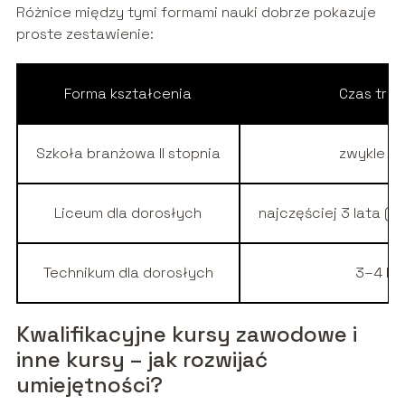
Różnice między tymi formami nauki dobrze pokazuje
proste zestawienie:
Forma kształcenia
Czas trw
Szkoła branżowa II stopnia
zwykle 2 
Liceum dla dorosłych
najczęściej 3 lata (po
Technikum dla dorosłych
3–4 la
Kwalifikacyjne kursy zawodowe i
inne kursy – jak rozwijać
umiejętności?