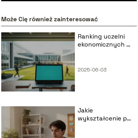
Może Cię również zainteresować
Ranking uczelni
ekonomicznych –
które szkoły
wybrać?
2025-06-03
Jakie
wykształcenie po
technikum bez
egzaminu