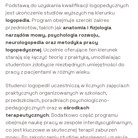
Podstawą do uzyskania kwalifikacji logopedycznych
jest ukończenie studiów wyższych na kierunku
logopedia
. Program obejmuje szeroki zakres
przedmiotów, takich jak
anatomia i fizjologia
narządów mowy, psychologia rozwoju,
neurologopedia oraz metodyka pracy
logopedycznej
. Uczelnie oferujące ten kierunek
starają się łączyć teorię z praktyką, umożliwiając
studentom zdobycie niezbędnych umiejętności do
pracy z pacjentami w różnym wieku.
Studenci logopedii uczestniczą w licznych zajęciach
praktycznych organizowanych w szkołach,
przedszkolach, poradniach psychologiczno-
pedagogicznych oraz w
ośrodkach
terapeutycznych
. Dodatkowo część programu
obejmuje naukę pracy w zespole interdyscyplinarnym,
co jest kluczowe w skutecznej terapii zaburzeń
mowy. Po zakończeniu studiów absolwenci uzyskują