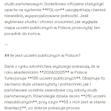
służb państwowych. Dodatkowo oficjalne statystyki
oparte na systemie **POL‑on** uwzględniają również
niewielkie, wyspecjalizowane jednostki. Jeśli
wybierasz studia i chcesz zrozumieć, jak wygląda
mapa uczelni publicznych w Polsce, przeczytaj ten
poradnik do końca.
—
## Ile jest uczelni publicznych w Polsce?
Dane z rynku szkolnictwa wyższego pokazują, że w
roku akademickim **2024/2025** w Polsce
funkcjonuje **135 uczelni publicznych**. Obejmuje to
zarówno duże uniwersytety i politechniki, jak i
państwowe uczelnie zawodowe czy szkoły służb
państwowych. Równolegle działa około **210 uczelni
niepublicznych**, przy czym **53 z nich jest w stanie
likwidacji**, co dobrze pokazuje proces