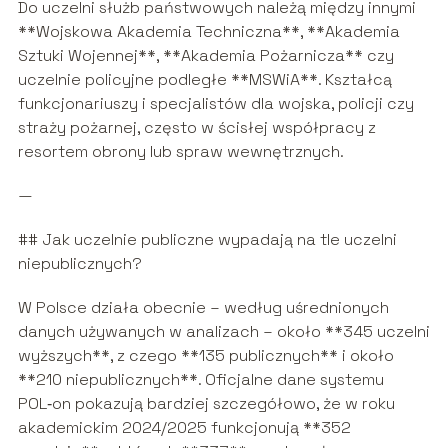
Do uczelni służb państwowych należą między innymi
**Wojskowa Akademia Techniczna**, **Akademia
Sztuki Wojennej**, **Akademia Pożarnicza** czy
uczelnie policyjne podległe **MSWiA**. Kształcą
funkcjonariuszy i specjalistów dla wojska, policji czy
straży pożarnej, często w ścisłej współpracy z
resortem obrony lub spraw wewnętrznych.
—
## Jak uczelnie publiczne wypadają na tle uczelni
niepublicznych?
W Polsce działa obecnie – według uśrednionych
danych używanych w analizach – około **345 uczelni
wyższych**, z czego **135 publicznych** i około
**210 niepublicznych**. Oficjalne dane systemu
POL‑on pokazują bardziej szczegółowo, że w roku
akademickim 2024/2025 funkcjonują **352