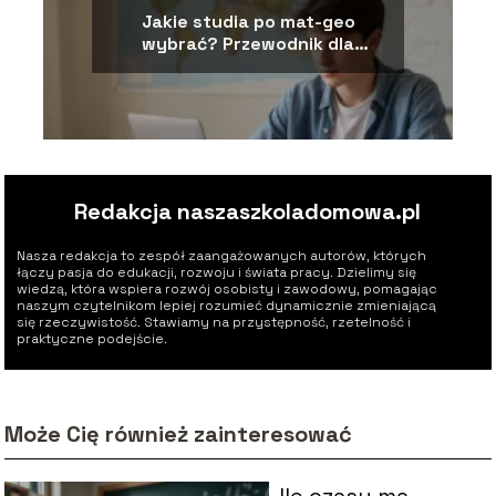
Jakie studia po mat-geo
wybrać? Przewodnik dla
maturzysty
Redakcja naszaszkoladomowa.pl
Nasza redakcja to zespół zaangażowanych autorów, których
łączy pasja do edukacji, rozwoju i świata pracy. Dzielimy się
wiedzą, która wspiera rozwój osobisty i zawodowy, pomagając
naszym czytelnikom lepiej rozumieć dynamicznie zmieniającą
się rzeczywistość. Stawiamy na przystępność, rzetelność i
praktyczne podejście.
Może Cię również zainteresować
Ile czasu ma