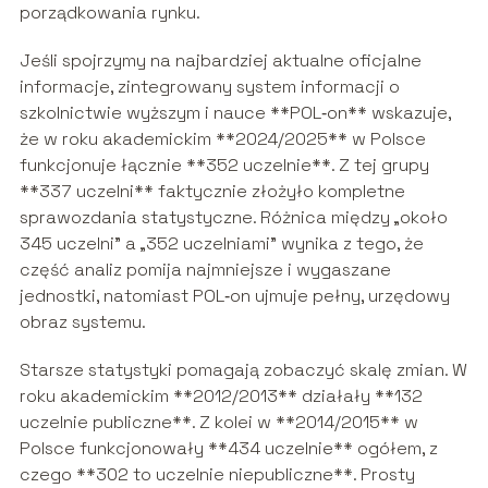
porządkowania rynku.
Jeśli spojrzymy na najbardziej aktualne oficjalne
informacje, zintegrowany system informacji o
szkolnictwie wyższym i nauce **POL‑on** wskazuje,
że w roku akademickim **2024/2025** w Polsce
funkcjonuje łącznie **352 uczelnie**. Z tej grupy
**337 uczelni** faktycznie złożyło kompletne
sprawozdania statystyczne. Różnica między „około
345 uczelni” a „352 uczelniami” wynika z tego, że
część analiz pomija najmniejsze i wygaszane
jednostki, natomiast POL‑on ujmuje pełny, urzędowy
obraz systemu.
Starsze statystyki pomagają zobaczyć skalę zmian. W
roku akademickim **2012/2013** działały **132
uczelnie publiczne**. Z kolei w **2014/2015** w
Polsce funkcjonowały **434 uczelnie** ogółem, z
czego **302 to uczelnie niepubliczne**. Prosty