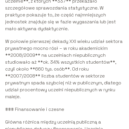
uczelnie**, z których **337** przekazało
szczegółowe sprawozdania statystyczne. W
praktyce pokazuje to, że część najmniejszych
jednostek znajduje się w fazie wygaszania lub jest
mało aktywna dydaktycznie.
W połowie pierwszej dekady XXI wieku udział sektora
prywatnego mocno rósł – w roku akademickim
**2008/2009** na uczelniach niepublicznych
studiowało aż **ok. 34% wszystkich studentów**,
czyli około **660 tys. osób**. Od roku
**2007/2008** liczba studentów w sektorze
prywatnym spada szybciej niż w publicznym, dlatego
udział procentowy uczelni niepublicznych w rynku
maleje.
### Finansowanie i czesne
Główna różnica między uczelnią publiczną a
niepubliczną dotyczy finansowania. Uczelnie