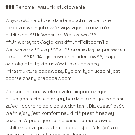
### Renoma i warunki studiowania
Większość najdłużej działających i najbardziej
rozpoznawalnych szkół wyższych to uczelnie
publiczne. **Uniwersytet Warszawski**,
**Uniwersytet Jagielloński**, **Politechnika
Warszawska** czy **AGH** gromadzą na pierwszym
roku po **12–14 tys. nowych studentów**, mają
szeroką ofertę kierunków i rozbudowaną
infrastrukturę badawczą. Dyplom tych uczelni jest
dobrze znany pracodawcom.
Z drugiej strony wiele uczelni niepublicznych
przyciąga mniejsze grupy, bardziej elastyczne plany
zajęć i dobre relacje ze studentami. Dla części osób
ważniejszy jest komfort nauki niż prestiż nazwy
uczelni. W praktyce to nie sama forma prawna –
publiczna czy prywatna – decyduje o jakości, ale
konkretny wydział, program i kadra.