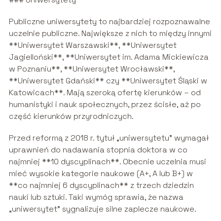
Publiczne uniwersytety to najbardziej rozpoznawalne
uczelnie publiczne. Największe z nich to między innymi
**Uniwersytet Warszawski**, **Uniwersytet
Jagielloński**, **Uniwersytet im. Adama Mickiewicza
w Poznaniu**, **Uniwersytet Wrocławski**,
**Uniwersytet Gdański** czy **Uniwersytet Śląski w
Katowicach**. Mają szeroką ofertę kierunków – od
humanistyki i nauk społecznych, przez ścisłe, aż po
część kierunków przyrodniczych.
Przed reformą z 2018 r. tytuł „uniwersytetu” wymagał
uprawnień do nadawania stopnia doktora w co
najmniej **10 dyscyplinach**. Obecnie uczelnia musi
mieć wysokie kategorie naukowe (A+, A lub B+) w
**co najmniej 6 dyscyplinach** z trzech dziedzin
nauki lub sztuki. Taki wymóg sprawia, że nazwa
„uniwersytet” sygnalizuje silne zaplecze naukowe.