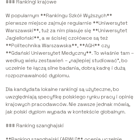
### Rankingi krajowe
W popularnym **Rankingu Szkół Wyższych**
pierwsze miejsce zajmuje regularnie **Uniwersytet
Warszawski**, tuż za nim plasuje się **Uniwersytet
Jagielloński**, a w ścisłej czołówce są też
**Politechnika Warszawska**, **AGH** czy
**Gdański Uniwersytet Medyczny**. To właśnie tam –
według wielu zestawień – „najlepiej studiować”, bo
uczelnie te łączą silne badania, dobrą kadrę i dużą
rozpoznawalność dyplomu.
Dla kandydata lokalne rankingi są użyteczne, bo
uwzględniają specyfikę polskiego rynku pracy i opinię
krajowych pracodawców. Nie zawsze jednak mówią,
jak polski dyplom wypada w kontekście globalnym.
### Ranking szanghajski
**Ranking szanghajski (ARWU)** ocenia uczelnie