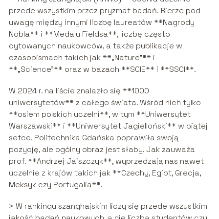
przede wszystkim przez pryzmat badań. Bierze pod
uwagę między innymi liczbę laureatów **Nagrody
Nobla** i **Medalu Fieldsa**, liczbę często
cytowanych naukowców, a także publikacje w
czasopismach takich jak **„Nature”** i
**„Science”** oraz w bazach **SCIE** i **SSCI**.
W 2024 r. na liście znalazło się **1000
uniwersytetów** z całego świata. Wśród nich tylko
**osiem polskich uczelni**, w tym **Uniwersytet
Warszawski** i **Uniwersytet Jagielloński** w piątej
setce. Politechnika Gdańska poprawiła swoją
pozycję, ale ogólny obraz jest słaby. Jak zauważa
prof. **Andrzej Jajszczyk**, wyprzedzają nas nawet
uczelnie z krajów takich jak **Czechy, Egipt, Grecja,
Meksyk czy Portugalia**.
> W rankingu szanghajskim liczy się przede wszystkim
jakość badań naukowych, a nie liczba studentów czy