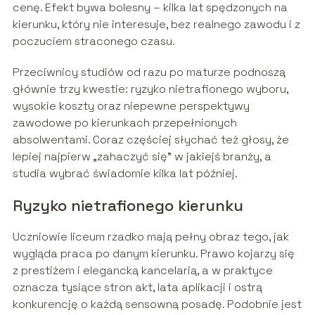
cenę. Efekt bywa bolesny – kilka lat spędzonych na
kierunku, który nie interesuje, bez realnego zawodu i z
poczuciem straconego czasu.
Przeciwnicy studiów od razu po maturze podnoszą
głównie trzy kwestie: ryzyko nietrafionego wyboru,
wysokie koszty oraz niepewne perspektywy
zawodowe po kierunkach przepełnionych
absolwentami. Coraz częściej słychać też głosy, że
lepiej najpierw „zahaczyć się” w jakiejś branży, a
studia wybrać świadomie kilka lat później.
Ryzyko nietrafionego kierunku
Uczniowie liceum rzadko mają pełny obraz tego, jak
wygląda praca po danym kierunku. Prawo kojarzy się
z prestiżem i elegancką kancelarią, a w praktyce
oznacza tysiące stron akt, lata aplikacji i ostrą
konkurencję o każdą sensowną posadę. Podobnie jest