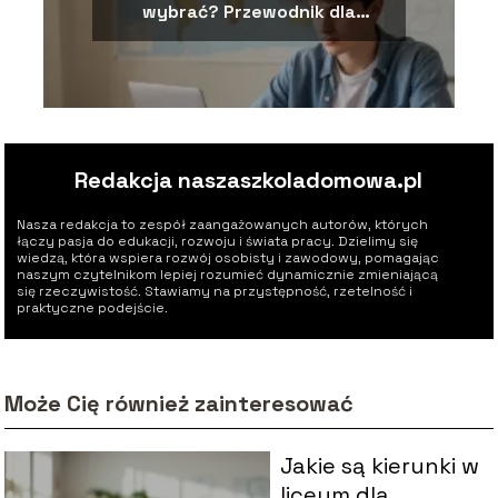
wybrać? Przewodnik dla
maturzysty
Redakcja naszaszkoladomowa.pl
Nasza redakcja to zespół zaangażowanych autorów, których
łączy pasja do edukacji, rozwoju i świata pracy. Dzielimy się
wiedzą, która wspiera rozwój osobisty i zawodowy, pomagając
naszym czytelnikom lepiej rozumieć dynamicznie zmieniającą
się rzeczywistość. Stawiamy na przystępność, rzetelność i
praktyczne podejście.
Może Cię również zainteresować
Jakie są kierunki w
liceum dla