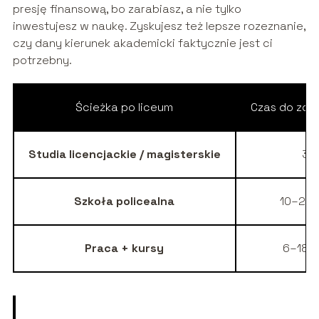
presję finansową, bo zarabiasz, a nie tylko
inwestujesz w naukę. Zyskujesz też lepsze rozeznanie,
czy dany kierunek akademicki faktycznie jest ci
potrzebny.
Ścieżka po liceum
Czas do zdo
Studia licencjackie / magisterskie
3–5
Szkoła policealna
10–24 
Praca + kursy
6–18 m