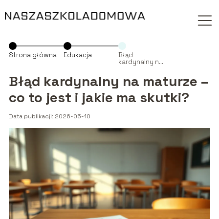
Strona główna
Edukacja
Błąd
kardynalny na
maturze – co
to jest i jakie
Błąd kardynalny na maturze –
ma skutki?
co to jest i jakie ma skutki?
Data publikacji: 2026-05-10