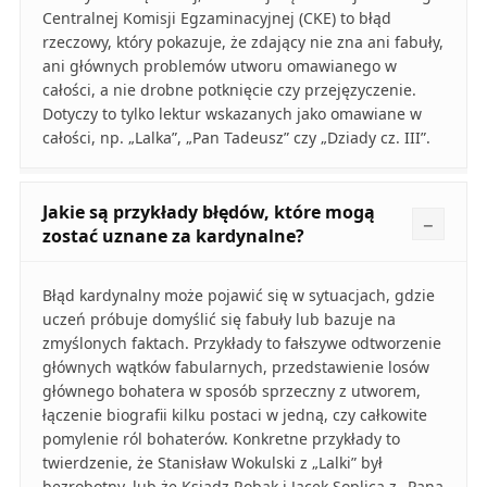
Centralnej Komisji Egzaminacyjnej (CKE) to błąd
rzeczowy, który pokazuje, że zdający nie zna ani fabuły,
ani głównych problemów utworu omawianego w
całości, a nie drobne potknięcie czy przejęzyczenie.
Dotyczy to tylko lektur wskazanych jako omawiane w
całości, np. „Lalka”, „Pan Tadeusz” czy „Dziady cz. III”.
Jakie są przykłady błędów, które mogą
zostać uznane za kardynalne?
Błąd kardynalny może pojawić się w sytuacjach, gdzie
uczeń próbuje domyślić się fabuły lub bazuje na
zmyślonych faktach. Przykłady to fałszywe odtworzenie
głównych wątków fabularnych, przedstawienie losów
głównego bohatera w sposób sprzeczny z utworem,
łączenie biografii kilku postaci w jedną, czy całkowite
pomylenie ról bohaterów. Konkretne przykłady to
twierdzenie, że Stanisław Wokulski z „Lalki” był
bezrobotny, lub że Ksiądz Robak i Jacek Soplica z „Pana