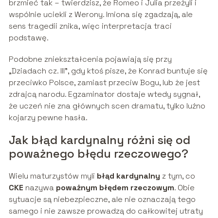
brzmieć tak – twierdzisz, że Romeo i Julia przeżyli i
wspólnie uciekli z Werony. Imiona się zgadzają, ale
sens tragedii znika, więc interpretacja traci
podstawę.
Podobne zniekształcenia pojawiają się przy
„Dziadach cz. III”, gdy ktoś pisze, że Konrad buntuje się
przeciwko Polsce, zamiast przeciw Bogu, lub że jest
zdrajcą narodu. Egzaminator dostaje wtedy sygnał,
że uczeń nie zna głównych scen dramatu, tylko luźno
kojarzy pewne hasła.
Jak błąd kardynalny różni się od
poważnego błędu rzeczowego?
Wielu maturzystów myli
błąd kardynalny
z tym, co
CKE
nazywa
poważnym błędem rzeczowym
. Obie
sytuacje są niebezpieczne, ale nie oznaczają tego
samego i nie zawsze prowadzą do całkowitej utraty