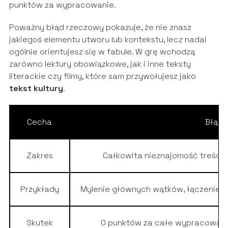
punktów za wypracowanie.
Poważny błąd rzeczowy pokazuje, że nie znasz
jakiegoś elementu utworu lub kontekstu, lecz nadal
ogólnie orientujesz się w fabule. W grę wchodzą
zarówno lektury obowiązkowe, jak i inne teksty
literackie czy filmy, które sam przywołujesz jako
tekst kultury
.
Cecha
Błąd 
Zakres
Całkowita nieznajomość treści 
Przykłady
Mylenie głównych wątków, łączenie b
Skutek
0 punktów za całe wypracowanie